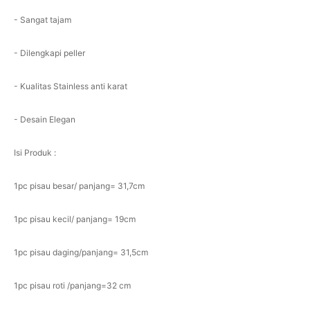
- Sangat tajam
- Dilengkapi peller
- Kualitas Stainless anti karat
- Desain Elegan
Isi Produk :
1pc pisau besar/ panjang= 31,7cm
1pc pisau kecil/ panjang= 19cm
1pc pisau daging/panjang= 31,5cm
1pc pisau roti /panjang=32 cm