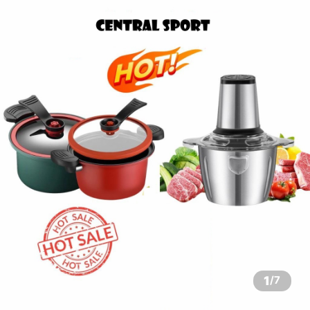
1
/
7