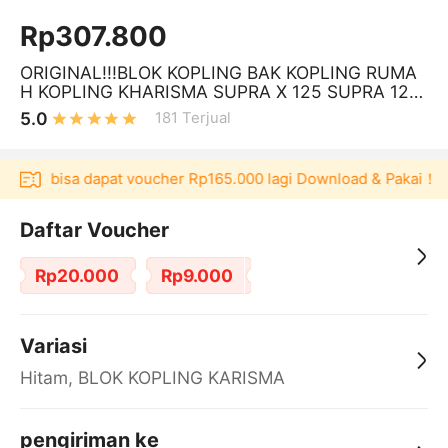
Rp307.800
ORIGINAL!!!BLOK KOPLING BAK KOPLING RUMA
H KOPLING KHARISMA SUPRA X 125 SUPRA 125
KIRANA HONDA THAILAND
5.0
181
Terjual
ku bisa dapat voucher Rp165.000 lagi Download & Pakai！
Pen
Daftar Voucher
Rp20.000
Rp9.000
Variasi
Hitam, BLOK KOPLING KARISMA
pengiriman ke