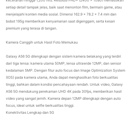
kecerahan hingga 1,200 nits. Resolusi FHD+ (2400 x 1080) memastikan
setiap detail tampak jelas, baik saat menonton film, bermain game, atau
menjelajahi konten media sosial. Dimensi 162.9 x 78.2 x 7.4 mm dan
bobot 195g memberikan kenyamanan saat digenggam, serta kesan
premium yang terasa di tangan.
Kamera Canggih untuk Hasil Foto Memukau
Galaxy A56 5G dilengkapi dengan sistem kamera belakang yang terdiri
dari tiga lensa: kamera utama 50MP, lensa ultrawide 12MP, dan sensor
kedalaman 5MP. Dengan fitur auto focus dan Image Optimization System
(IOS) pada kamera utama, Anda dapat menghasilkan foto berkualitas
tinggi, bahkan dalam kondisi pencahayaan rendah. Untuk video, Galaxy
A56 5G mendukung perekaman UHD 4K pada 30fps, memberikan hasil
video yang sangat jernih. Kamera depan 12MP dilengkapi dengan auto
focus, ideal untuk selfie berkualitas tinggi.
Konektivitas Lengkap dan 5G