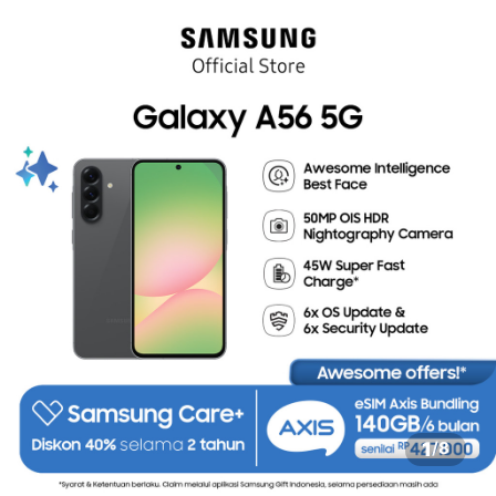
1
/
8