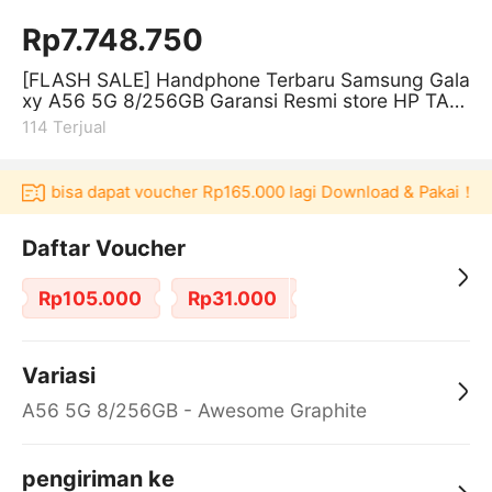
Rp7.748.750
[FLASH SALE] Handphone Terbaru Samsung Gala
xy A56 5G 8/256GB Garansi Resmi store HP TAN
PA DP
114
Terjual
laku bisa dapat voucher Rp165.000 lagi Download & Pakai！
P
Daftar Voucher
Rp105.000
Rp31.000
Variasi
A56 5G 8/256GB - Awesome Graphite
pengiriman ke