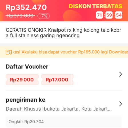
DISKON TERBATAS
Rp352.470
Rp379.000
71
:
59
:
54
-
7%
GERATIS ONGKIR Knalpot rx king kolong telo kobr
a full stainless garing ngencring
aplikasi Akulaku bisa dapat voucher Rp165.000 lagi Download 
Daftar Voucher
Rp29.000
Rp17.000
pengiriman ke
Daerah Khusus Ibukota Jakarta, Kota Jakarta Barat, Cengkareng, yy
Ongkir
:
Rp20.704