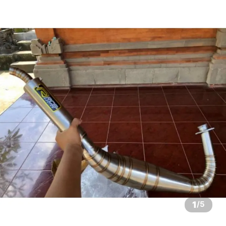
1
/
5