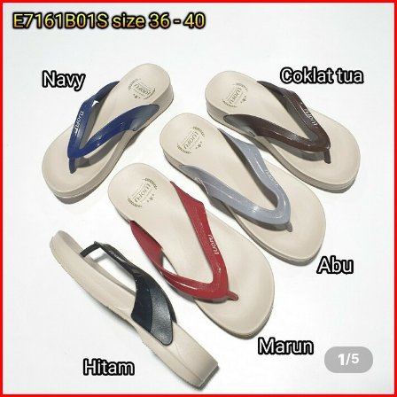
1
/
5