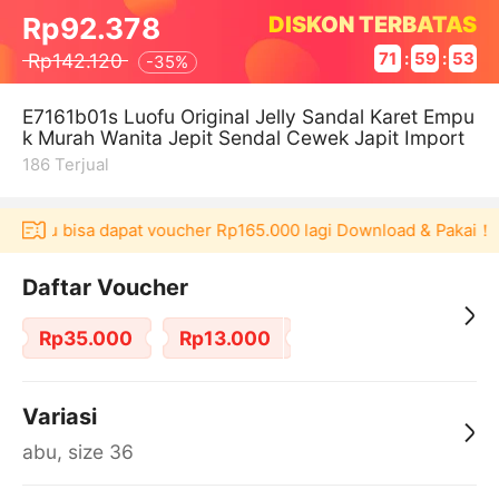
DISKON TERBATAS
Rp92.378
Rp142.120
71
:
59
:
53
-
35%
E7161b01s Luofu Original Jelly Sandal Karet Empu
k Murah Wanita Jepit Sendal Cewek Japit Import
186
Terjual
Akulaku bisa dapat voucher Rp165.000 lagi Download & Pakai！
Daftar Voucher
Rp35.000
Rp13.000
Variasi
abu, size 36