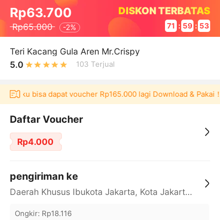
DISKON TERBATAS
Rp63.700
Rp65.000
71
:
59
:
53
-
2%
Teri Kacang Gula Aren Mr.Crispy
5.0
103
Terjual
 Akulaku bisa dapat voucher Rp165.000 lagi Download & Pakai！
Daftar Voucher
Rp4.000
pengiriman ke
Daerah Khusus Ibukota Jakarta, Kota Jakarta Barat, Cengkareng, yy
Ongkir
:
Rp18.116