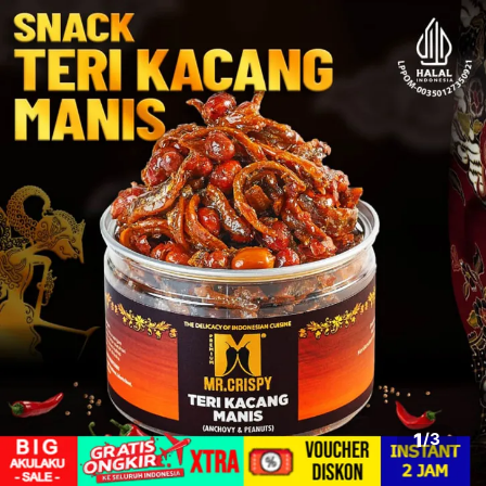
1
/
3