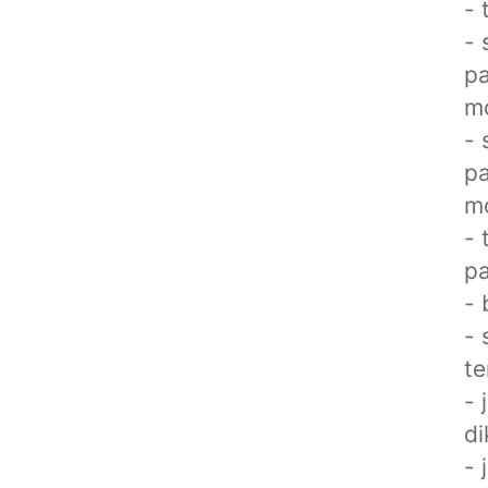
- 
- 
pa
mo
- 
pa
mo
- 
pa
- 
- 
te
- 
di
- 