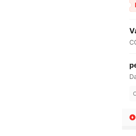
V
C
p
O