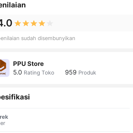
enilaian
4.0
penilaian sudah disembunyikan
PPU Store
5.0
959
Rating Toko
Produk
esifikasi
rek
er