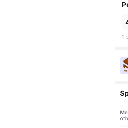
P
1 
Sp
Me
oth