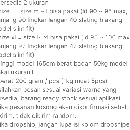
tersedia 2 ukuran
size l = size m ~ l bisa pakai (ld 90 ~ 95 max,
njang 90 lingkar lengan 40 sleting blakang
del slim fit)
size xl = size l~ xl bisa pakai (ld 95 ~ 100 max
njang 92 lingkar lengan 42 sleting blakang
del slim fit)
tinggi model 165cm berat badan 50kg model
kai ukuran l
berat 200 gram / pcs (1kg muat 5pcs)
silahkan pesan sesuai variasi warna yang
rsedia, barang ready stock sesuai aplikasi.
jika pesanan kosong akan dikonfirmasi sebel
kirim, tidak dikirim random.
jika dropship, jangan lupa isi kolom dropshipe