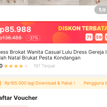
1
/
8
p85.988
DISKON TERBAT
71
:
59
:
p136.488
-
37%
ess Brokat Wanita Casual Lulu Dress Gereja 
ah Natal Brukat Pesta Kondangan
0
197
Terjual
Rp165.000 lagi Download & Pakai！
Pengguna baru b
aftar Voucher