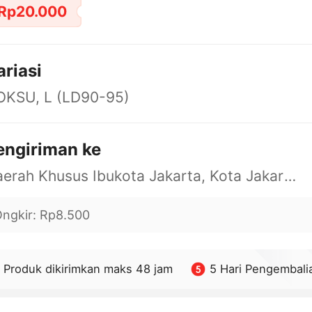
Rp20.000
ariasi
OKSU, L (LD90-95)
engiriman ke
Daerah Khusus Ibukota Jakarta, Kota Jakarta Barat, Cengkareng, yy
ngkir
:
Rp8.500
Produk dikirimkan maks 48 jam
5 Hari Pengembali