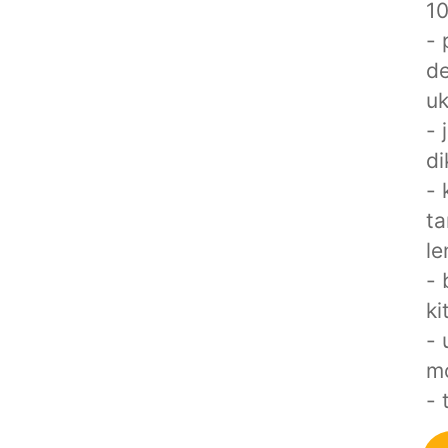
1
- 
de
u
- 
di
- 
ta
le
- 
ki
- 
mo
- 