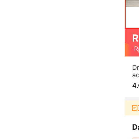
R
R
Dr
ad
4.
berbelanja di aplikasi Akulaku bisa dapat voucher 
D