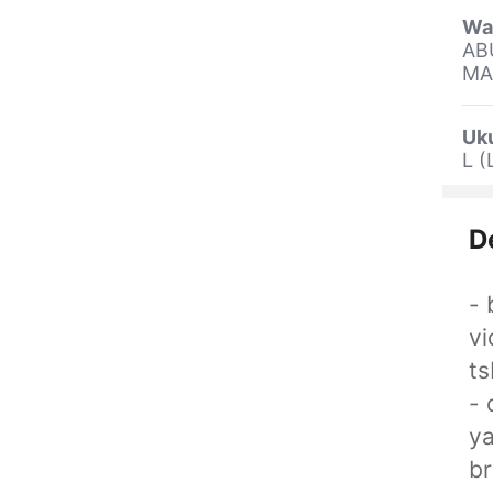
Wa
ABU
MA
Uk
L (
D
- 
vi
ts
- 
ya
br