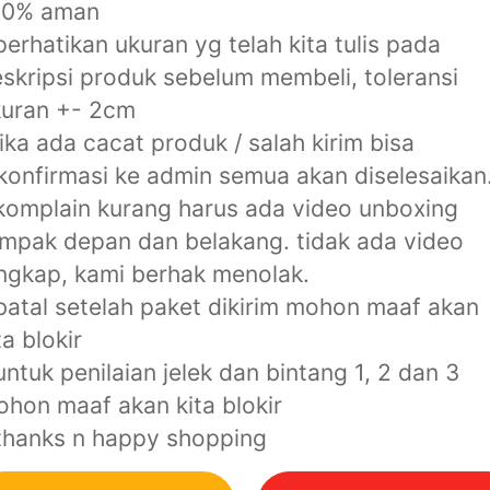
00% aman
perhatikan ukuran yg telah kita tulis pada
skripsi produk sebelum membeli, toleransi
kuran +- 2cm
jika ada cacat produk / salah kirim bisa
konfirmasi ke admin semua akan diselesaikan
komplain kurang harus ada video unboxing
mpak depan dan belakang. tidak ada video
ngkap, kami berhak menolak.
batal setelah paket dikirim mohon maaf akan
ta blokir
untuk penilaian jelek dan bintang 1, 2 dan 3
hon maaf akan kita blokir
thanks n happy shopping