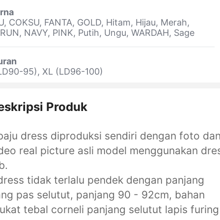
rna
, COKSU, FANTA, GOLD, Hitam, Hijau, Merah,
RUN, NAVY, PINK, Putih, Ungu, WARDAH, Sage
uran
LD90-95), XL (LD96-100)
eskripsi Produk
baju dress diproduksi sendiri dengan foto da
deo real picture asli model menggunakan dre
b.
dress tidak terlalu pendek dengan panjang
ng pas selutut, panjang 90 - 92cm, bahan
ukat tebal corneli panjang selutut lapis furing