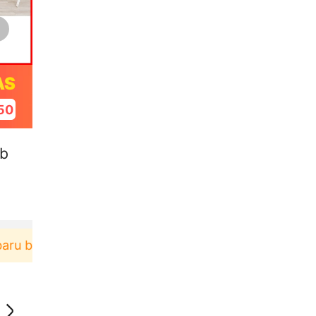
AS
49
Ib
erbelanja di aplikasi Akulaku bisa dapat voucher Rp