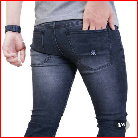
1
/
6