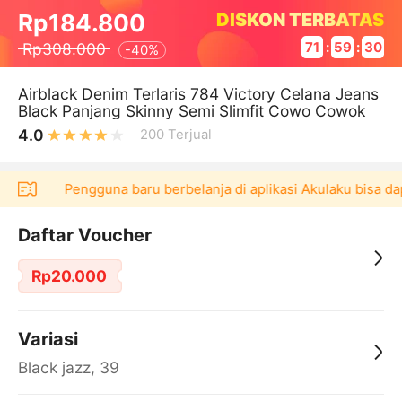
DISKON TERBATAS
Rp184.800
Rp308.000
71
:
59
:
30
-
40%
Airblack Denim Terlaris 784 Victory Celana Jeans
Black Panjang Skinny Semi Slimfit Cowo Cowok
4.0
200
Terjual
akai！
Pengguna baru berbelanja di aplikasi Akulaku bisa da
Daftar Voucher
Rp20.000
Variasi
Black jazz, 39