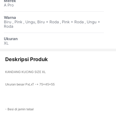
Merek
A Pro
Warna
Biru , Pink , Ungu, Biru + Roda , Pink + Roda , Ungu +
Roda
Ukuran
XL
Deskripsi Produk
KANDANG KUCING SIZE XL
Ukuran besar PxLxT -+ 75x45x55
- Besi di jamin tebal