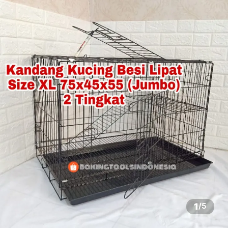
1
/
5