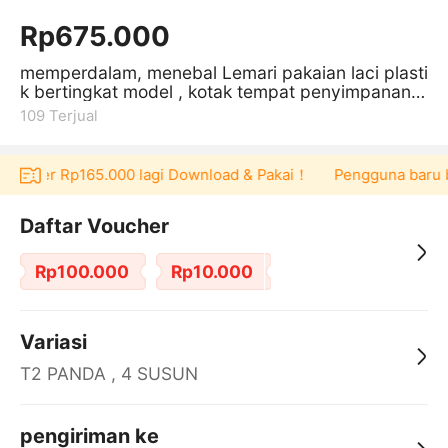
Rp675.000
memperdalam, menebal Lemari pakaian laci plasti
k bertingkat model , kotak tempat penyimpanan
mainan baby, Loker lemari
109
Terjual
voucher Rp165.000 lagi Download & Pakai！
Pengguna baru ber
Daftar Voucher
Rp100.000
Rp10.000
Variasi
T2 PANDA , 4 SUSUN
pengiriman ke