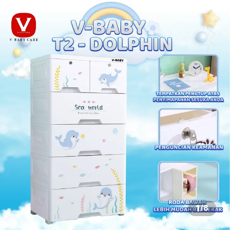
1
/
8