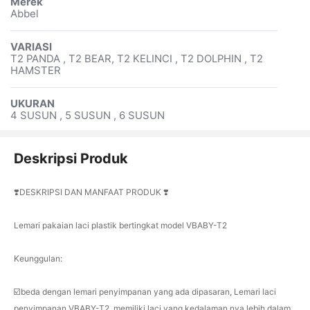
Merek
Abbel
VARIASI
T2 PANDA , T2 BEAR, T2 KELINCI , T2 DOLPHIN , T2
HAMSTER
UKURAN
4 SUSUN , 5 SUSUN , 6 SUSUN
Deskripsi Produk
❣️DESKRIPSI DAN MANFAAT PRODUK ❣️
Lemari pakaian laci plastik bertingkat model VBABY-T2
Keunggulan:
☑️beda dengan lemari penyimpanan yang ada dipasaran, Lemari laci
penyimpanan VBABY-T2, memiliki laci yang kedalaman nya lebih dalam