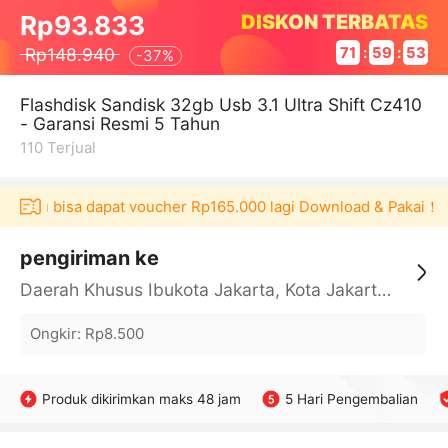
DISKON TERBATAS
Rp93.833
Rp148.940
71
:
59
:
53
-
37%
Flashdisk Sandisk 32gb Usb 3.1 Ultra Shift Cz410
- Garansi Resmi 5 Tahun
110
Terjual
kulaku bisa dapat voucher Rp165.000 lagi Download & Pakai！
pengiriman ke
Daerah Khusus Ibukota Jakarta, Kota Jakarta Barat, Cengkareng, yy
Ongkir
:
Rp8.500
Produk dikirimkan maks 48 jam
5 Hari Pengembalian