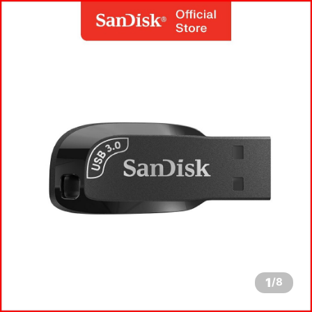
1
/
8