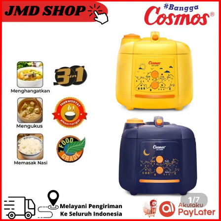
1
/
7