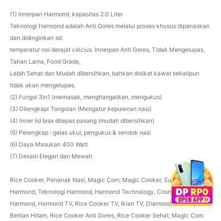
(1) Innerpan Harmond, kapasitas 2.0 Liter
Teknologi Harmond adalah Anti Gores melalui proses khusus dipanaskan
dan didinginkan sd.
temperatur nol derajat celcius. Innerpan Anti Gores, Tidak Mengelupas,
Tahan Lama, Food Grade,
Lebih Sehat dan Mudah dibersihkan, bahkan disikat kawat sekalipun
tidak akan mengelupas.
(2) Fungsi 3in1 (memasak, menghangatkan, mengukus)
(3) Dilengkapi Tongolan (Mengatur kepulenan nasi)
(4) Inner lid bisa dilepas pasang (mudah dibersihkan)
(5) Pelengkap : gelas ukur, pengukus & sendok nasi
(6) Daya Masukan 400 Watt
(7) Desain Elegan dan Mewah
Rice Cooker, Penanak Nasi, Magic Com, Magic Cooker, Super Cooker,
Harmond, Teknologi Harmond, Harmond Technology, Cosmos Harmond,
Harmond, Harmond TV, Rice Cooker TV, Iklan TV, Diamond, KMond,
Berlian Hitam, Rice Cooker Anti Gores, Rice Cooker Sehat, Magic Com