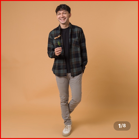
1
/
8