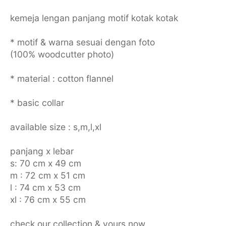
kemeja lengan panjang motif kotak kotak
* motif & warna sesuai dengan foto
(100% woodcutter photo)
* material : cotton flannel
* basic collar
available size : s,m,l,xl
panjang x lebar
s: 70 cm x 49 cm
m : 72 cm x 51 cm
l : 74 cm x 53 cm
xl : 76 cm x 55 cm
check our collection & yours now.