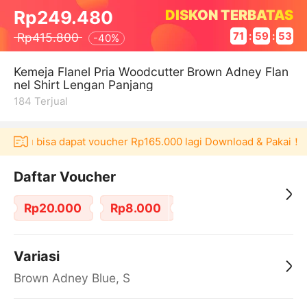
DISKON TERBATAS
Rp249.480
Rp415.800
71
:
59
:
52
-
40%
Kemeja Flanel Pria Woodcutter Brown Adney Flan
nel Shirt Lengan Panjang
184
Terjual
kulaku bisa dapat voucher Rp165.000 lagi Download & Pakai！
Daftar Voucher
Rp20.000
Rp8.000
Variasi
Brown Adney Blue, S