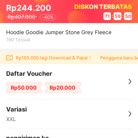
DISKON TERBATAS
Rp244.200
Rp407.000
71
:
59
:
50
-
40%
Hoodie Goodie Jumper Stone Grey Fleece
190
Terjual
voucher Rp165.000 lagi Download & Pakai！
Pengguna baru berb
Daftar Voucher
Rp50.000
Rp20.000
Variasi
XXL