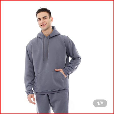
1
/
8