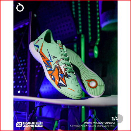
1
/
5