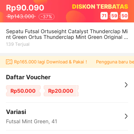
DISKON TERBATAS
Rp90.090
Rp143.000
71
:
59
:
50
-
37%
Sepatu Futsal Ortuseight Catalyst Thunderclap Mi
nt Green Ortus Thunderclap Mint Green Original B
rand Best Seller Termura
139
Terjual
oucher Rp165.000 lagi Download & Pakai！
Pengguna baru berb
Daftar Voucher
Rp50.000
Rp20.000
Variasi
Futsal Mint Green, 41