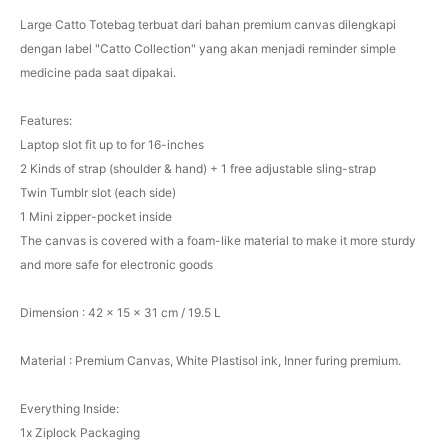
Large Catto Totebag terbuat dari bahan premium canvas dilengkapi
dengan label "Catto Collection" yang akan menjadi reminder simple
medicine pada saat dipakai.
Features:
Laptop slot fit up to for 16-inches
2 Kinds of strap (shoulder & hand) + 1 free adjustable sling-strap
Twin Tumblr slot (each side)
1 Mini zipper-pocket inside
The canvas is covered with a foam-like material to make it more sturdy
and more safe for electronic goods
Dimension : 42 x 15 x 31 cm / 19.5 L
Material : Premium Canvas, White Plastisol ink, Inner furing premium.
Everything Inside:
1x Ziplock Packaging