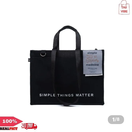
1
/
8