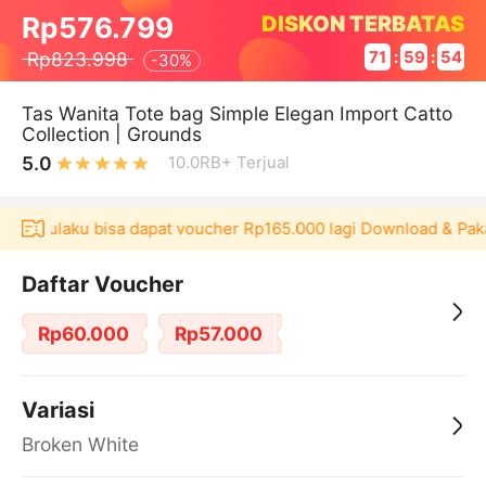
DISKON TERBATAS
Rp576.799
Rp823.998
71
:
59
:
53
-
30%
Tas Wanita Tote bag Simple Elegan Import Catto
Collection | Grounds
5.0
10.0RB+
Terjual
si Akulaku bisa dapat voucher Rp165.000 lagi Download & Paka
Daftar Voucher
Rp60.000
Rp57.000
Variasi
Broken White