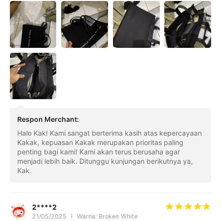
bawa 2 binder, buku tebal dan laptop, juga atk dan tumblr mu
at, ada pouch buat ***** or skincare compact yang bisa kita
bawa. Kualitasnya baguuuusss. Mudah mudahan awet yaaa a
amiin 😌😊😍😘🤗
Respon Merchant
:
Halo Kak! Kami sangat berterima kasih atas kepercayaan
Kakak, kepuasan Kakak merupakan prioritas paling
penting bagi kami! Kami akan terus berusaha agar
menjadi lebih baik. Ditunggu kunjungan berikutnya ya,
Kak.
2****2
21/05/2025
Warna: Broken White