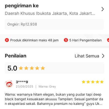
pengiriman ke
Daerah Khusus Ibukota Jakarta, Kota Jakarta Barat, Cengkareng, yy
Ongkir
:
Rp12.938
Produk dikirimkan maks 48 jam
5 Hari Pengembalian
Penilaian
Lihat Semua
5.0
3****9
23/09/2025
Warna: Grey
Warna: warnanya hitam elegan, bukan yang pudar tapi deep
black banget kesuakaan akuuuu Tampilan: Sesuai gambar da
n ekspektasi sekali. Bahannya premium no kaleng” guys Ukur
an tasnya pas kalo buat aku gak besar gak kecil, buat kuliah