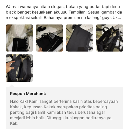
Warna: warnanya hitam elegan, bukan yang pudar tapi deep
black banget kesuakaan akuuuu Tampilan: Sesuai gambar da
n ekspektasi sekali. Bahannya premium no kaleng” guys Ukur
an tasnya pas kalo buat aku gak besar gak kecil, buat kuliah
bawa 2 binder, buku tebal dan laptop, juga atk dan tumblr mu
at, ada pouch buat ***** or skincare compact yang bisa kita
bawa. Kualitasnya baguuuusss. Mudah mudahan awet yaaa a
amiin 😌😊😍😘🤗
Respon Merchant
:
Halo Kak! Kami sangat berterima kasih atas kepercayaan
Kakak, kepuasan Kakak merupakan prioritas paling
penting bagi kami! Kami akan terus berusaha agar
menjadi lebih baik. Ditunggu kunjungan berikutnya ya,
Kak.