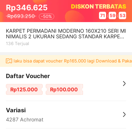
DISKON TERBATAS
Rp346.625
Rp693.250
71
:
59
:
53
-
50%
KARPET PERMADANI MODERNO 160X210 SERI MI
NIMALIS 2 UKURAN SEDANG STANDAR KARPET
LANTAI QUALITY PREMIUM KARPET PERMADANI
136
Terjual
si Akulaku bisa dapat voucher Rp165.000 lagi Download & Pakai
Daftar Voucher
Rp125.000
Rp100.000
Variasi
4287 Achromat