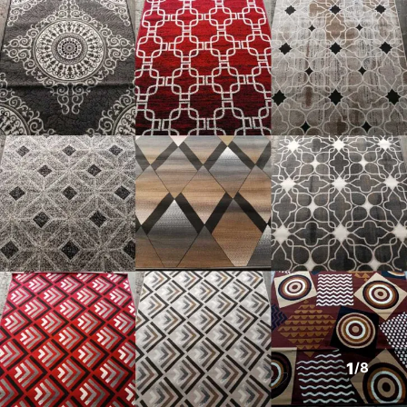
1
/
8