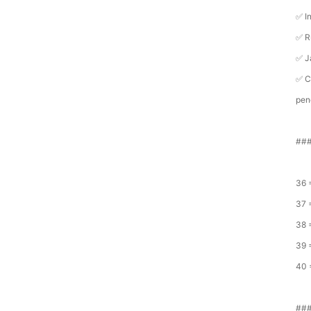
✅ I
✅ R
✅ J
✅ C
pen
###
36 
37 
38 
39 
40 
###