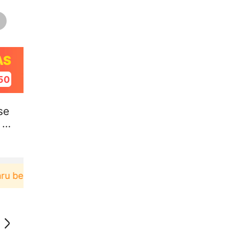
AS
49
se
 Li
elanja di aplikasi Akulaku bisa dapat voucher Rp16