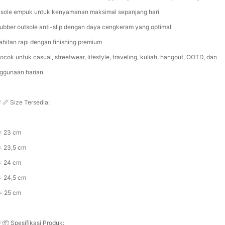
nsole empuk untuk kenyamanan maksimal sepanjang hari
ubber outsole anti-slip dengan daya cengkeram yang optimal
ahitan rapi dengan finishing premium
ocok untuk casual, streetwear, lifestyle, traveling, kuliah, hangout, OOTD, dan
ggunaan harian
 📏 Size Tersedia:
= 23 cm
= 23,5 cm
= 24 cm
= 24,5 cm
= 25 cm
 📦 Spesifikasi Produk: