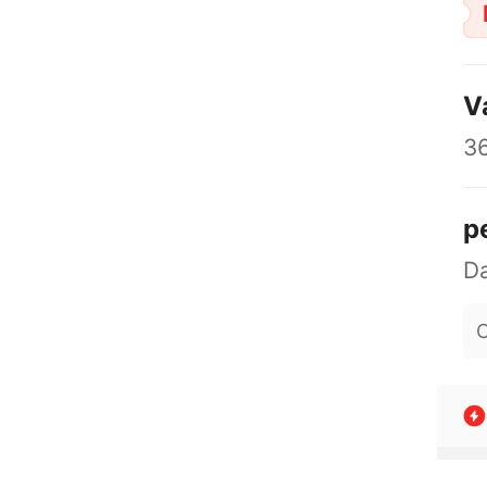
V
3
p
O