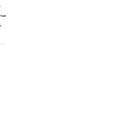
*
 dan
n.
an,