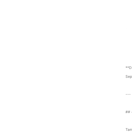
**D
Sep
---
## 
Tam