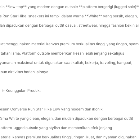
ain **low-top** yang modern dengan outsole **platform bergerigi (lugged sole)*
s Run Star Hike, sneakers ini tampil dalam warna **White** yang bersih, elegan,
ah dipadukan dengan berbagai outfit casual, streetwear, hingga fashion kekinia
uat menggunakan material kanvas premium berkualitas tinggi yang ringan, nyam
 tahan lama. Platform outsole memberikan kesan lebih jenjang sekaligus
yamanan maksimal untuk digunakan saat kuliah, bekerja, traveling, hangout,
pun aktivitas harian lainnya.
 ✨ Keunggulan Produk:
esain Converse Run Star Hike Low yang modern dan ikonik
arna White yang clean, elegan, dan mudah dipadukan dengan berbagai outfit
latform lugged outsole yang stylish dan memberikan efek jenjang
aterial kanvas premium berkualitas tinggi, ringan, kuat, dan nyaman digunakan