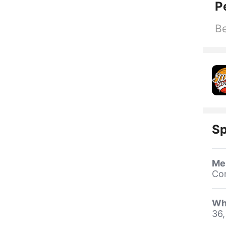
P
Be
Sp
Me
Co
Wh
36,