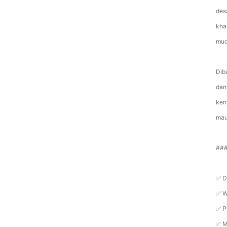
des
kha
mud
Dib
dan
ken
mau
###
✅ D
✅ W
✅ P
✅ M