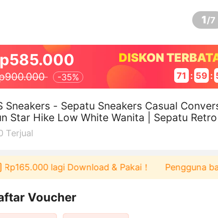
1
/
7
p585.000
DISKON TERBAT
71
:
59
:
p900.000
-
35%
 Sneakers - Sepatu Sneakers Casual Conver
n Star Hike Low White Wanita | Sepatu Retro
style Streetwear Fashion
0
Terjual
165.000 lagi Download & Pakai！
Pengguna baru berb
aftar Voucher