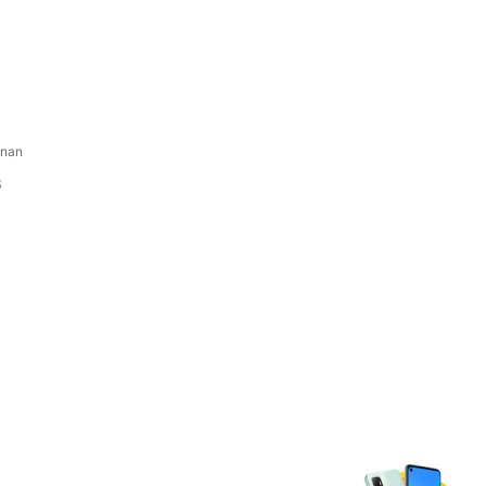
anan
S