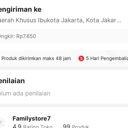
engiriman ke
Daerah Khusus Ibukota Jakarta, Kota Jakarta Barat, Cengkareng, yy
ngkir
:
Rp7.650
Produk dikirimkan maks 48 jam
5 Hari Pengembali
enilaian
lum ada penilaian
Familystore7
4.9
99
Rating Toko
Produk