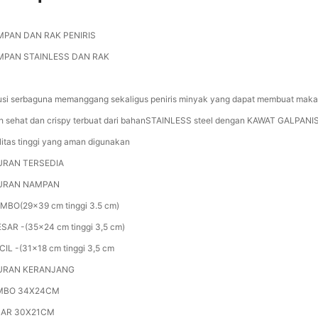
PAN DAN RAK PENIRIS
PAN STAINLESS DAN RAK
usi serbaguna memanggang sekaligus peniris minyak yang dapat membuat mak
ih sehat dan crispy terbuat dari bahanSTAINLESS steel dengan KAWAT GALPANI
litas tinggi yang aman digunakan
URAN TERSEDIA
URAN NAMPAN
MBO(29x39 cm tinggi 3.5 cm)
ESAR -(35x24 cm tinggi 3,5 cm)
CIL -(31x18 cm tinggi 3,5 cm
URAN KERANJANG
MBO 34X24CM
SAR 30X21CM