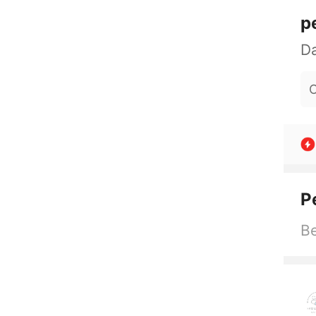
p
O
P
Be