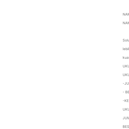
NAM
NAM
Sol
leb
kua
UK
UK
-JU
- B
-KE
UK
JU
BE