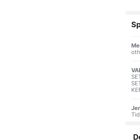
Sp
Me
oth
VA
SE
SE
KE
Jen
Tid
D