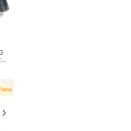
G
PA
kai！
Pengguna baru berbelanja di aplikasi Akulak