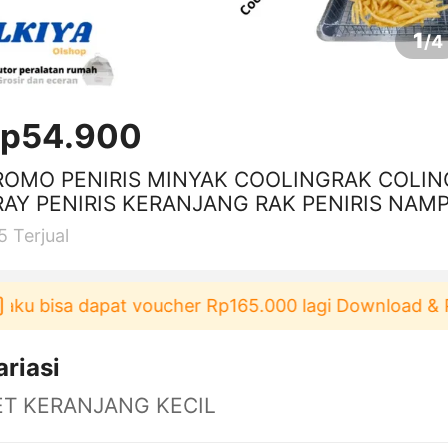
1
/
4
p54.900
ROMO PENIRIS MINYAK COOLINGRAK COLIN
RAY PENIRIS KERANJANG RAK PENIRIS NAM
 STAINLESS
5
Terjual
ku bisa dapat voucher Rp165.000 lagi Download & Pa
ariasi
ET KERANJANG KECIL