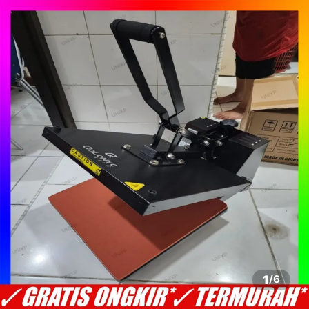
1
/
6