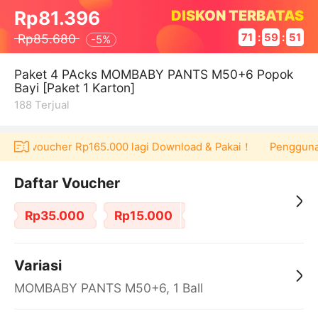
DISKON TERBATAS
Rp81.396
Rp85.680
71
:
59
:
51
-
5%
Paket 4 PAcks MOMBABY PANTS M50+6 Popok
Bayi [Paket 1 Karton]
188
Terjual
dapat voucher Rp165.000 lagi Download & Pakai！
Pengguna ba
Daftar Voucher
Rp35.000
Rp15.000
Variasi
MOMBABY PANTS M50+6, 1 Ball