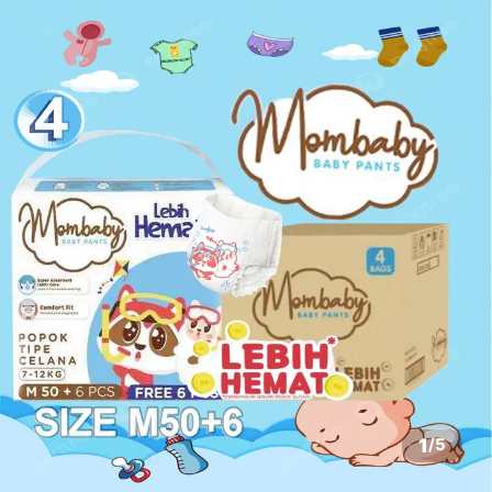
1
/
5