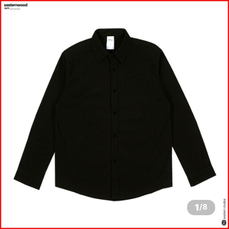
1
/
8