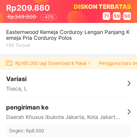
DISKON TERBATAS
Rp209.880
Rp349.800
71
:
59
:
50
-
40%
Easternwood Kemeja Corduroy Lengan Panjang K
emeja Pria Corduroy Polos
146
Terjual
voucher Rp165.000 lagi Download & Pakai！
Pengguna baru berb
Variasi
Tosca, L
pengiriman ke
Daerah Khusus Ibukota Jakarta, Kota Jakarta Barat, Cengkareng, yy
Ongkir
:
Rp8.500