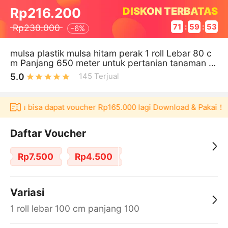
DISKON TERBATAS
Rp216.200
Rp230.000
71
:
59
:
53
-
6%
mulsa plastik mulsa hitam perak 1 roll Lebar 80 c
m Panjang 650 meter untuk pertanian tanaman p
erkebunan tebal kuat murah
5.0
145
Terjual
kulaku bisa dapat voucher Rp165.000 lagi Download & Pakai！
Daftar Voucher
Rp7.500
Rp4.500
Variasi
1 roll lebar 100 cm panjang 100