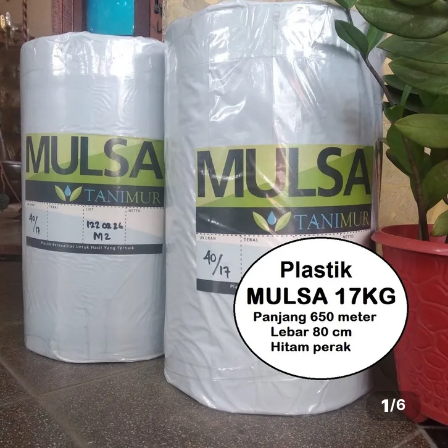
1
/
6