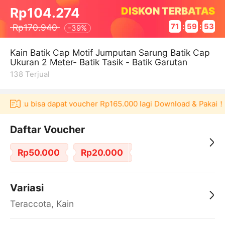
DISKON TERBATAS
Rp104.274
Rp170.940
71
:
59
:
53
-
39%
Kain Batik Cap Motif Jumputan Sarung Batik Cap
Ukuran 2 Meter- Batik Tasik - Batik Garutan
138
Terjual
Akulaku bisa dapat voucher Rp165.000 lagi Download & Pakai！
Daftar Voucher
Rp50.000
Rp20.000
Variasi
Teraccota, Kain