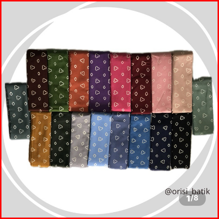
1
/
8