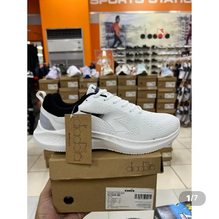
1
/
7