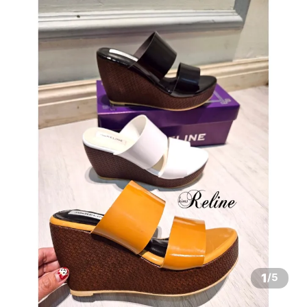
1
/
5