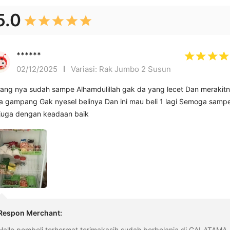
5.0
******
02/12/2025
Variasi: Rak Jumbo 2 Susun
ang nya sudah sampe Alhamdulillah gak da yang lecet Dan merakit
k nyesel belinya Dan ini mau beli 1 lagi Semoga sampe n
juga dengan keadaan baik
Respon Merchant
:
Hallo pembeli terhormat terimakasih sudah berbelanja di GALATAMA