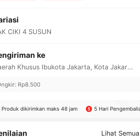
ariasi
AK CIKI 4 SUSUN
engiriman ke
Daerah Khusus Ibukota Jakarta, Kota Jakarta Barat, Cengkareng, yy
ngkir
:
Rp8.500
Produk dikirimkan maks 48 jam
5 Hari Pengembali
enilaian
Lihat Semua