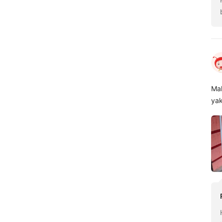
Mak
ya