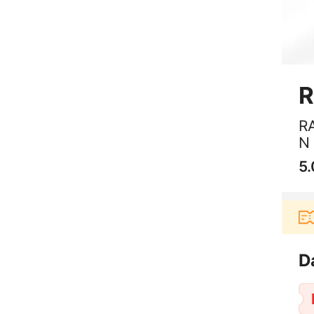
R
R
N 
5.
Pengguna baru berbelanja di aplikasi Akulak
D