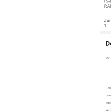
RA
RA
Ju
1
D
MOH
Rak
bon
dic
seh