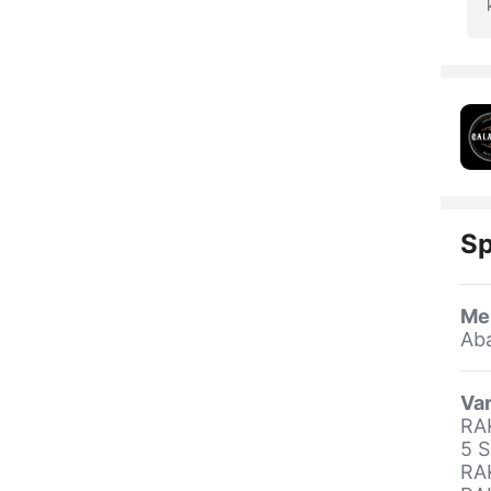
Sp
Me
Ab
Var
RA
5 S
RA