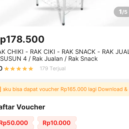
1
/
5
p178.500
AK CHIKI - RAK CIKI - RAK SNACK - RAK JUA
SUSUN 4 / Rak Jualan / Rak Snack
0
179
Terjual
u bisa dapat voucher Rp165.000 lagi Download & Paka
aftar Voucher
Rp50.000
Rp10.000