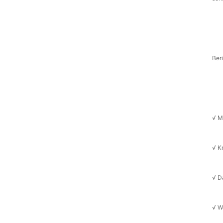
Ber
√ M
√ ‌
√ ‌
√ ‌