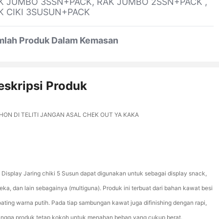
K JUMBO 3SSN+PACK, RAK JUMBO 2SSN+PACK ,
K CIKI 3SUSUN+PACK
mlah Produk Dalam Kemasan
eskripsi Produk
ON DI TELITI JANGAN ASAL CHEK OUT YA KAKA
 Display Jaring chiki 5 Susun dapat digunakan untuk sebagai display snack,
eka, dan lain sebagainya (multiguna). Produk ini terbuat dari bahan kawat besi
oating warna putih. Pada tiap sambungan kawat juga difinishing dengan rapi,
ingga produk tetap kokoh untuk menahan beban yang cukup berat.