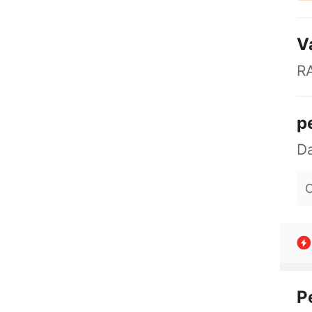
V
R
p
O
P