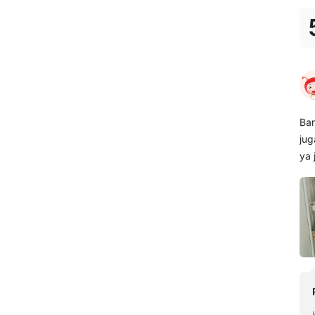
Bar
juga gampang Ga
ya 