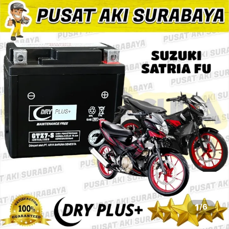
1
/
6