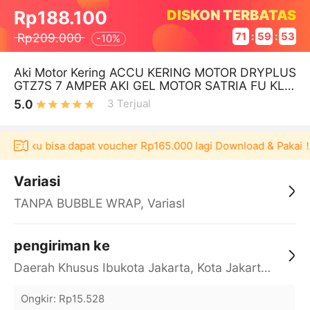
DISKON TERBATAS
Rp188.100
Rp209.000
71
:
59
:
53
-
10%
Aki Motor Kering ACCU KERING MOTOR DRYPLUS
GTZ7S 7 AMPER AKI GEL MOTOR SATRIA FU KLX
150 CBR 150 VARIO ISS IDLING STOP
5.0
3
Terjual
Akulaku bisa dapat voucher Rp165.000 lagi Download & Pakai！
Variasi
TANPA BUBBLE WRAP, Variasl
pengiriman ke
Daerah Khusus Ibukota Jakarta, Kota Jakarta Barat, Cengkareng, yy
Ongkir
:
Rp15.528