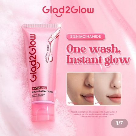
1
/
7