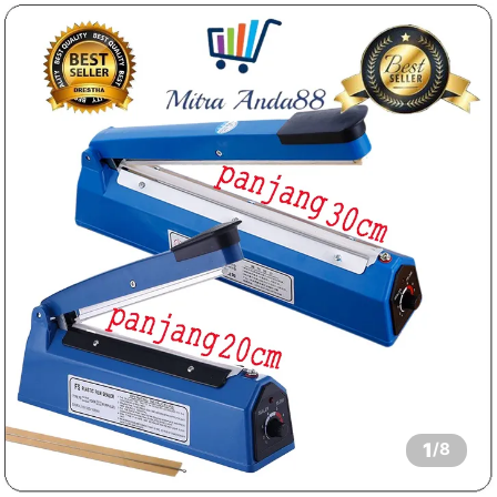
1
/
8