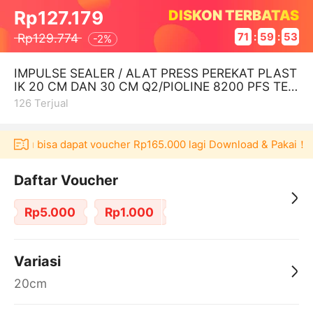
DISKON TERBATAS
Rp127.179
Rp129.774
71
:
59
:
52
-
2%
IMPULSE SEALER / ALAT PRESS PEREKAT PLAST
IK 20 CM DAN 30 CM Q2/PIOLINE 8200 PFS TER
MURAH
126
Terjual
kulaku bisa dapat voucher Rp165.000 lagi Download & Pakai！
Daftar Voucher
Rp5.000
Rp1.000
Variasi
20cm