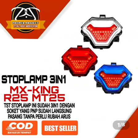
1
/
8