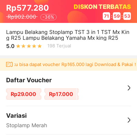
DISKON TERBATAS
Rp577.280
Rp902.000
71
:
59
:
53
-
36%
Lampu Belakang Stoplamp TST 3 in 1 TST Mx Kin
g R25 Lampu Belakang Yamaha Mx king R25
5.0
198
Terjual
 Akulaku bisa dapat voucher Rp165.000 lagi Download & Pakai！
Daftar Voucher
Rp29.000
Rp17.000
Variasi
Stoplamp Merah