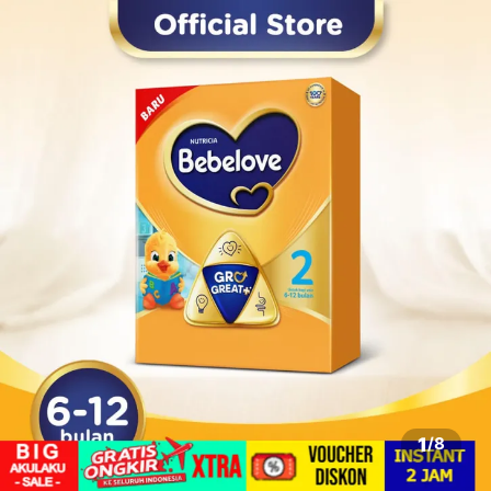
1
/
8