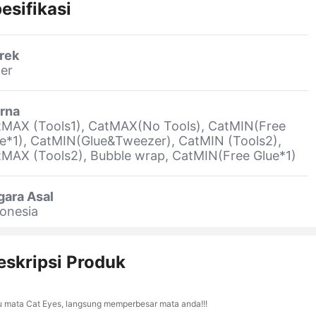
esifikasi
rek
er
rna
tMAX (Tools1), CatMAX(No Tools), CatMIN(Free
e*1), CatMIN(Glue&Tweezer), CatMIN (Tools2),
MAX (Tools2), Bubble wrap, CatMIN(Free Glue*1)
gara Asal
onesia
eskripsi Produk
u mata Cat Eyes, langsung memperbesar mata anda!!!