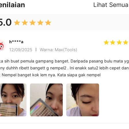
enilaian
Lihat Semua
5.0
h****a
12/09/2025
Warna: Max(Tools)
a sih buat pemula gampang banget. Daripada pasang bulu mata yg
ny duhhh ribett bangett g nempel2 . Ini enakk satu2 lebih cepet dan
ntik Nempel banget kok lem nya. Kata siapa gak nempel