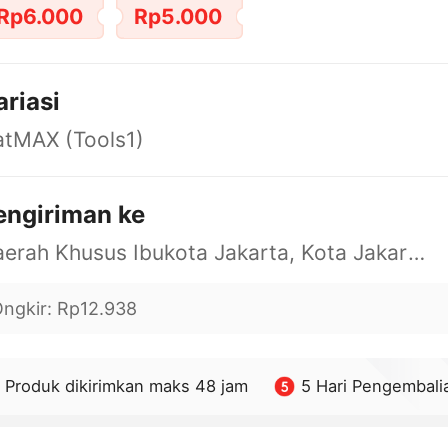
Rp6.000
Rp5.000
ariasi
atMAX (Tools1)
engiriman ke
Daerah Khusus Ibukota Jakarta, Kota Jakarta Barat, Cengkareng, yy
ngkir
:
Rp12.938
Produk dikirimkan maks 48 jam
5 Hari Pengembali