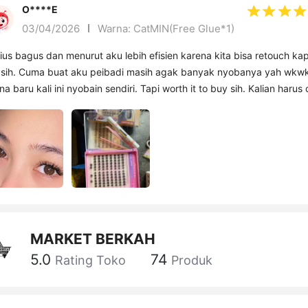
O****E
03/04/2026
Warna: CatMIN(Free Glue*1)
ius bagus dan menurut aku lebih efisien karena kita bisa retouch ka
 sih. Cuma buat aku peibadi masih agak banyak nyobanya yah wkw
na baru kali ini nyobain sendiri. Tapi worth it to buy sih. Kalian harus
rils. Cantik banget soalnyaaa bikin mata lebih hidup!!!
MARKET BERKAH
5.0
74
Rating Toko
Produk