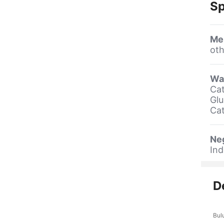
Sp
Me
oth
Wa
Ca
Glu
Cat
Ne
Ind
D
Bul