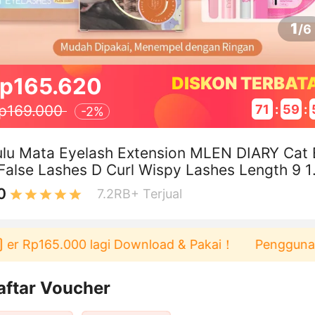
1
/
6
p165.620
DISKON TERBAT
71
:
59
:
p169.000
-
2%
lu Mata Eyelash Extension MLEN DIARY Cat 
False Lashes D Curl Wispy Lashes Length 9 1
m Comfortable Fake Eyelashes
0
7.2RB+
Terjual
p165.000 lagi Download & Pakai！
Pengguna baru be
aftar Voucher