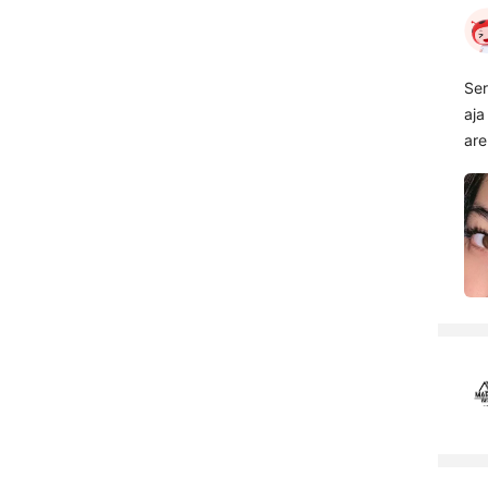
Ser
aja
are
a g