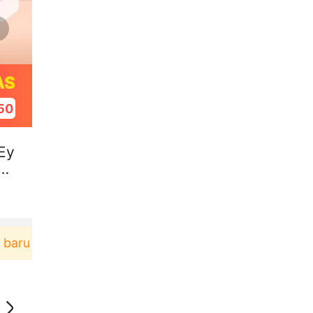
AS
49
Ey
4
rbelanja di aplikasi Akulaku bisa dapat voucher Rp1