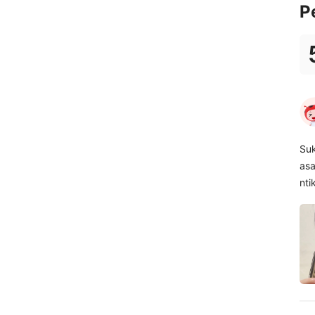
P
Suk
asa