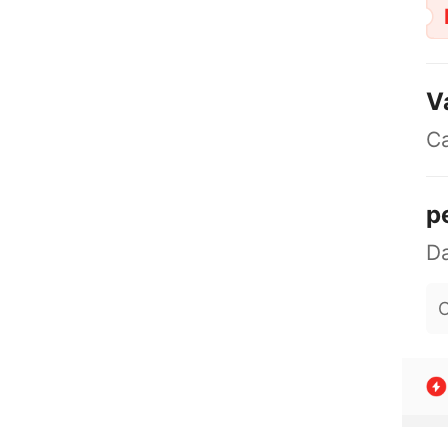
V
C
p
O