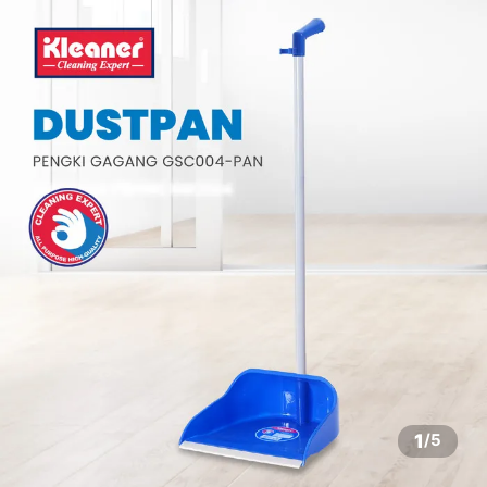
1
/
5