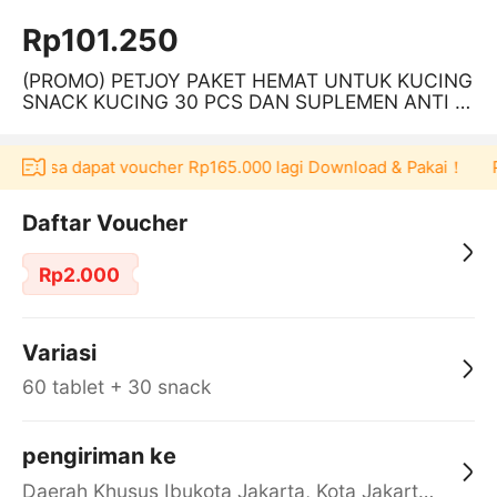
Rp101.250
(PROMO) PETJOY PAKET HEMAT UNTUK KUCING
SNACK KUCING 30 PCS DAN SUPLEMEN ANTI H
AIRBALL ISI 60 / 120 TABLET READY STOCK
 bisa dapat voucher Rp165.000 lagi Download & Pakai！
Pengg
Daftar Voucher
Rp2.000
Variasi
60 tablet + 30 snack
pengiriman ke
Daerah Khusus Ibukota Jakarta, Kota Jakarta Barat, Cengkareng, yy