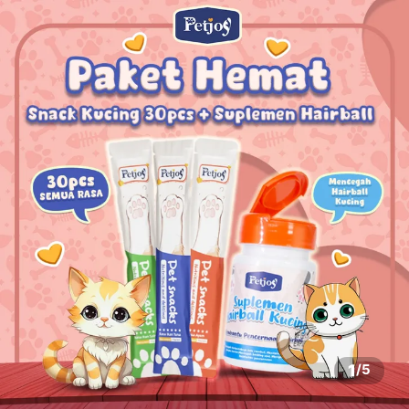
1
/
5