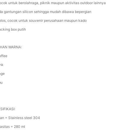
ocok untuk berolahraga, piknik maupun aktivitas outdoor lainnya
da gantungan silicon sehingga mudah dibawa bepergian
olos, cocok untuk souvenir perusahaan maupun kado
acking box putih
IHAN WARNA:
offee
ink
age
bu
SIFIKASI:
an = Stainless steel 304
asitas = 280 ml