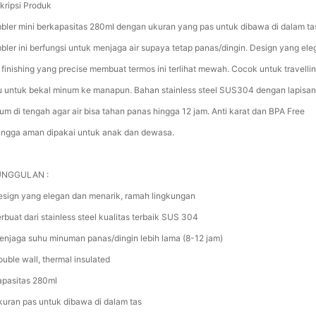
kripsi Produk
bler mini berkapasitas 280ml dengan ukuran yang pas untuk dibawa di dalam ta
bler ini berfungsi untuk menjaga air supaya tetap panas/dingin. Design yang ele
 finishing yang precise membuat termos ini terlihat mewah. Cocok untuk travelli
u untuk bekal minum ke manapun. Bahan stainless steel SUS304 dengan lapisan
um di tengah agar air bisa tahan panas hingga 12 jam. Anti karat dan BPA Free
ingga aman dipakai untuk anak dan dewasa.
UNGGULAN :
esign yang elegan dan menarik, ramah lingkungan
erbuat dari stainless steel kualitas terbaik SUS 304
enjaga suhu minuman panas/dingin lebih lama (8-12 jam)
ouble wall, thermal insulated
apasitas 280ml
kuran pas untuk dibawa di dalam tas