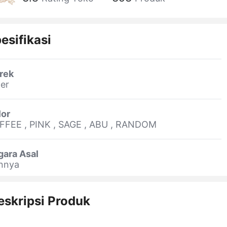
esifikasi
rek
er
lor
FFEE , PINK , SAGE , ABU , RANDOM
gara Asal
innya
eskripsi Produk