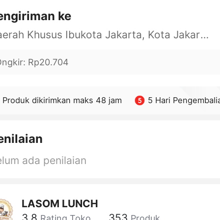
engiriman ke
Daerah Khusus Ibukota Jakarta, Kota Jakarta Barat, Cengkareng, yy
ngkir
:
Rp20.704
Produk dikirimkan maks 48 jam
5 Hari Pengembali
enilaian
lum ada penilaian
LASOM LUNCH
3.8
353
Rating Toko
Produk