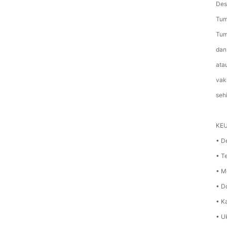
Des
Tum
Tum
dan
ata
vak
seh
KE
• D
• T
• M
• D
• K
• U