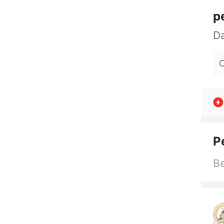
p
O
P
Be