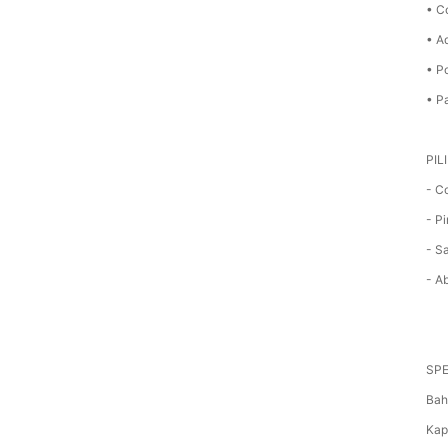
• C
• A
• P
• P
PIL
- C
- P
- S
- A
SPE
Bah
Kap