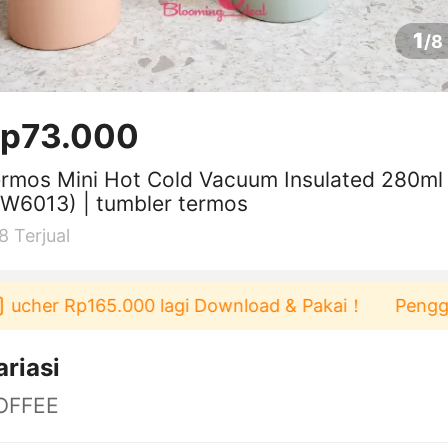
1
/
8
p73.000
rmos Mini Hot Cold Vacuum Insulated 280ml
W6013) | tumbler termos
8
Terjual
cher Rp165.000 lagi Download & Pakai！
Pengguna b
ariasi
OFFEE