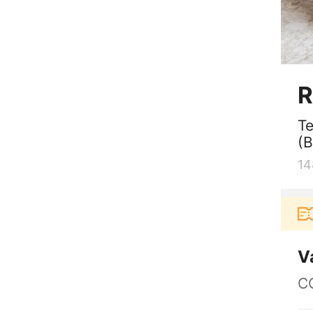
R
Te
(B
14
 baru berbelanja di aplikasi Akulaku bisa dapat vou
V
C