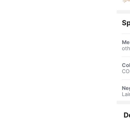
Sp
Me
oth
Co
CO
Ne
La
D