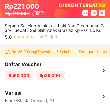
DISKON TERBATAS
Rp221.000
Rp442.000
71
:
59
:
49
-
50%
Sepatu Sekolah Anak Laki Laki Dan Perempuan C
arvil Sepatu Sekolah Anak Grasiaz Kp - 01 Lc Kids
Shoes Sepatu Anak Sekolah
5.0
109
Terjual
ucher Rp165.000 lagi Download & Pakai！
Pengguna baru berbel
Daftar Voucher
Rp50.000
Rp35.000
Variasi
Black/Black (Grasiaz), 31