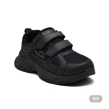
1
/
8