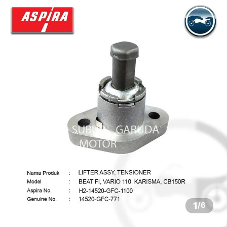
1
/
6