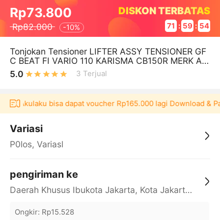
DISKON TERBATAS
Rp73.800
Rp82.000
71
:
59
:
53
-
10%
Tonjokan Tensioner LIFTER ASSY TENSIONER GF
C BEAT FI VARIO 110 KARISMA CB150R MERK AS
PIRA KUALITAS ORISINIL
5.0
3
Terjual
ikasi Akulaku bisa dapat voucher Rp165.000 lagi Download & Pa
Variasi
P0los, Variasl
pengiriman ke
Daerah Khusus Ibukota Jakarta, Kota Jakarta Barat, Cengkareng, yy
Ongkir
:
Rp15.528