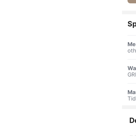
Sp
Me
oth
Wa
GR
Ma
Tid
D