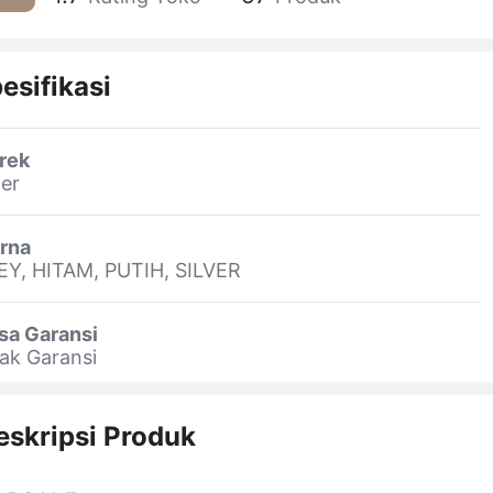
esifikasi
rek
er
rna
EY, HITAM, PUTIH, SILVER
sa Garansi
ak Garansi
eskripsi Produk