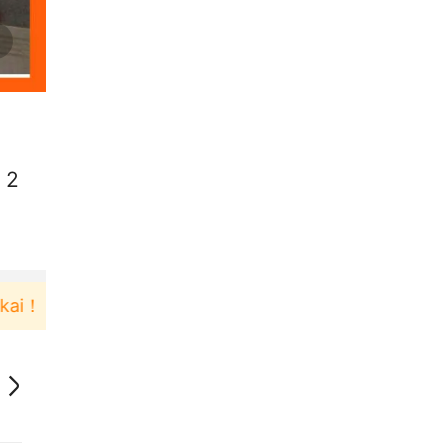
 2
i！
Pengguna baru berbelanja di aplikasi Akulaku b