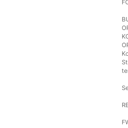
F
B
O
K
O
Ko
St
te
Se
R
F