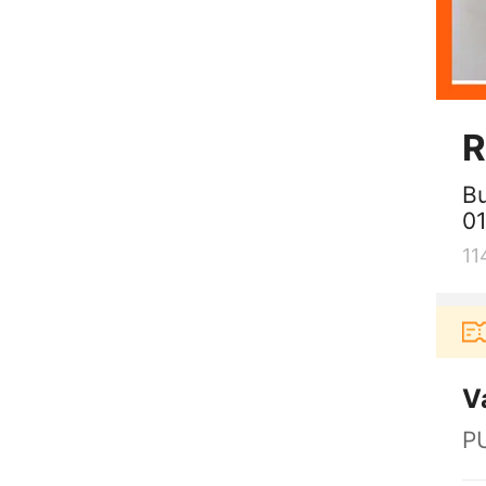
R
Bu
01
11
Pengguna baru berbelanja di aplikasi Akulaku
V
P