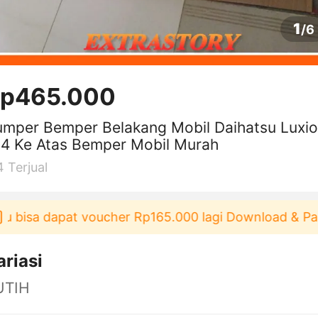
1
/
6
p465.000
mper Bemper Belakang Mobil Daihatsu Luxio
4 Ke Atas Bemper Mobil Murah
4
Terjual
 bisa dapat voucher Rp165.000 lagi Download & Paka
ariasi
UTIH