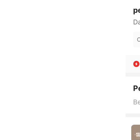
p
O
P
Be