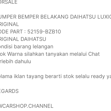
ORSALE
UMPER BEMPER BELAKANG DAIHATSU LUXI
RIGINAL
ODE PART : 52159-BZB10
RIGINAL DAIHATSU
ndisi barang lelangan
ok Warna silahkan tanyakan melalui Chat
rlebih dahulu
lama iklan tayang berarti stok selalu ready y
EGARDS
WCARSHOP.CHANNEL