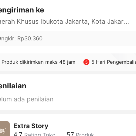
engiriman ke
Daerah Khusus Ibukota Jakarta, Kota Jakarta Barat, Cengkareng, yy
ngkir
:
Rp30.360
Produk dikirimkan maks 48 jam
5 Hari Pengembali
enilaian
lum ada penilaian
Extra Story
4.7
57
Rating Toko
Produk