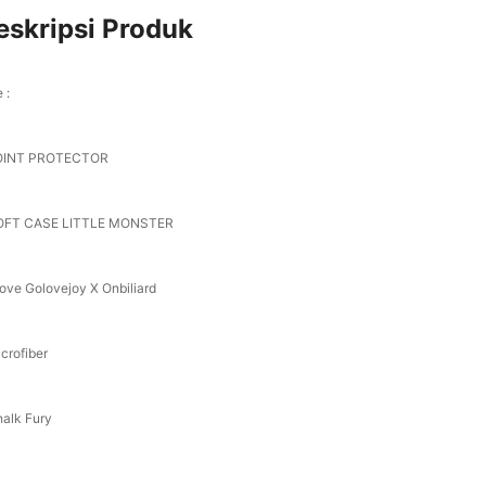
eskripsi Produk
 :
OINT PROTECTOR
OFT CASE LITTLE MONSTER
love Golovejoy X Onbiliard
crofiber
halk Fury