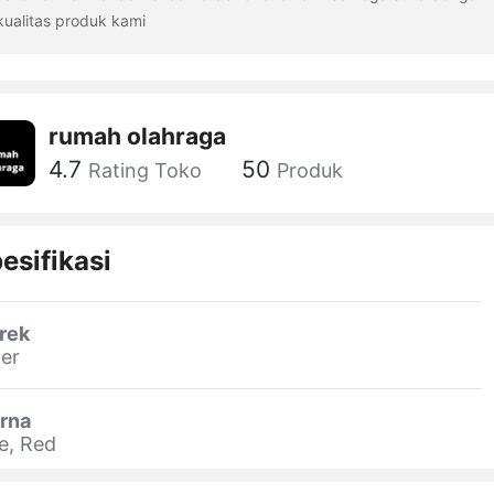
kualitas produk kami
rumah olahraga
4.7
50
Rating Toko
Produk
esifikasi
rek
er
rna
e, Red