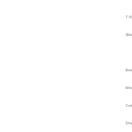
T-R
(Bl
Bra
Mod
Cue
Sha