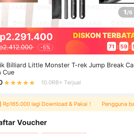
1
/
6
p2.291.400
DISKON TERBAT
71
:
59
:
p2.412.000
-
5%
ik Billiard Little Monster T-rek Jump Break C
n Cue
0
10.0RB+
Terjual
165.000 lagi Download & Pakai！
Pengguna baru ber
aftar Voucher