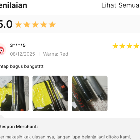
enilaian
Lihat Semua
5.0
3****5
08/12/2025
Warna: Red
tap bagus bangetttt
Respon Merchant
:
terimakasih kak ulasan nya, jangan lupa belanja lagi ditoko kami,