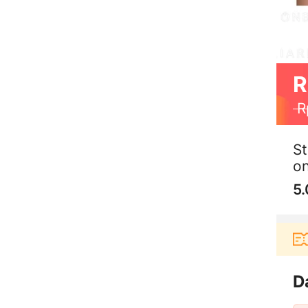
R
R
St
o
5.
rbelanja di aplikasi Akulaku bisa dapat voucher Rp
D