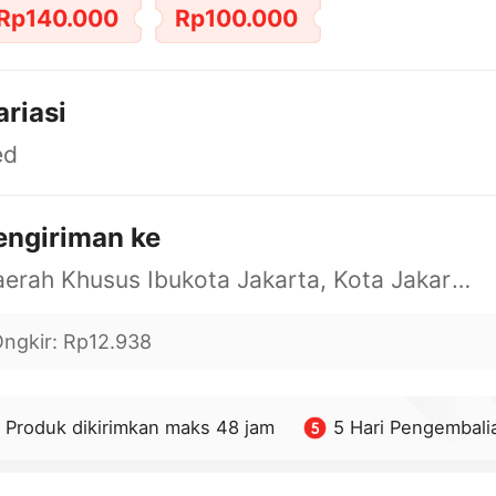
Rp140.000
Rp100.000
ariasi
ed
engiriman ke
Daerah Khusus Ibukota Jakarta, Kota Jakarta Barat, Cengkareng, yy
ngkir
:
Rp12.938
Produk dikirimkan maks 48 jam
5 Hari Pengembali