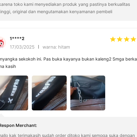
karena toko kami menyediakan produk yang pastinya berkualitas
tinggi, original dan mengutamakan kenyamanan pembeli
1****2
17/03/2025
warna: hitam
nyangka sekokoh ini. Pas buka kayanya bukan kaleng2 Smga berka
ma kasih
Respon Merchant
:
hallo kak terimakasih sudah order ditoko kami semoga suka dengan