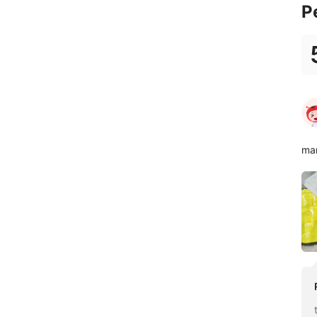
P
man