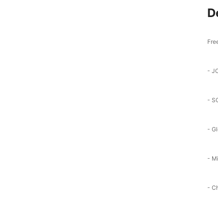
D
Free
- J
- S
- G
- Mi
- C