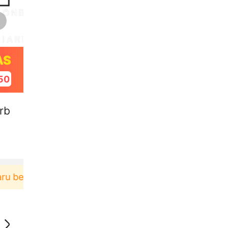
AS
49
arb
belanja di aplikasi Akulaku bisa dapat voucher Rp16