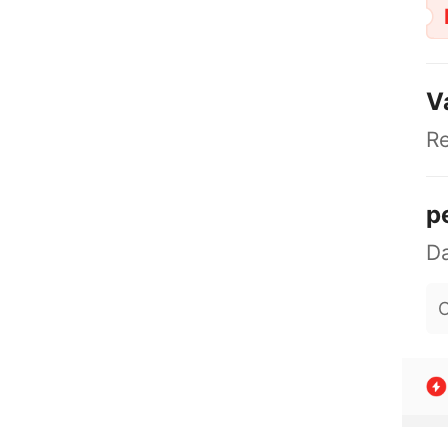
V
R
p
O