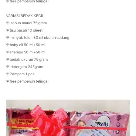
🌹free pembersih telinga
VARIASI BEDAK KECIL
🌹 sabun mandi 75 gram
🌹tisu basah 10 sheet
🌹 minyak telon 30 ml ukuran sedang
🌹baby oil 50 ml+50 ml
🌹shampo 50 ml+50 ml
🌹bedak ukuran 75 gram
🌹 detergent 245gram
🌹Pampers 1 pcs
🌹free pembersih telinga