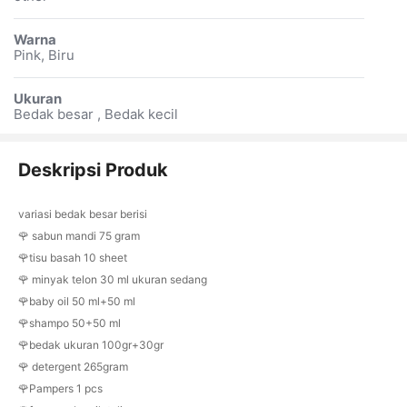
Warna
Pink, Biru
Ukuran
Bedak besar , Bedak kecil
Deskripsi Produk
variasi bedak besar berisi
🌹 sabun mandi 75 gram
🌹tisu basah 10 sheet
🌹 minyak telon 30 ml ukuran sedang
🌹baby oil 50 ml+50 ml
🌹shampo 50+50 ml
🌹bedak ukuran 100gr+30gr
🌹 detergent 265gram
🌹Pampers 1 pcs