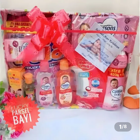
1
/
8