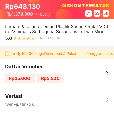
DISKON TERBATAS
Rp648.130
Rp1.379.000
71
:
59
:
50
-
53%
Lemari Pakaian / Lemari Plastik Susun / Rak TV Cl
ub Minimalis Serbaguna Susun Justin Twin Mini Cl
ub - 3 Susun
5.0
143
Terjual
 voucher Rp165.000 lagi Download & Pakai！
Pengguna baru be
Daftar Voucher
Rp35.000
Rp5.500
Variasi
twin-justin-3s