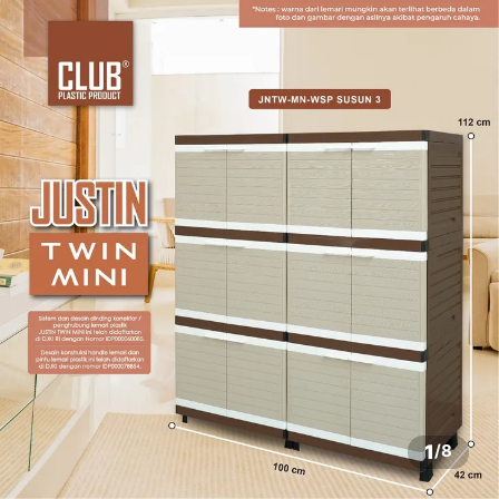
1
/
8