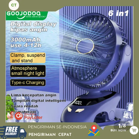
1
/
8