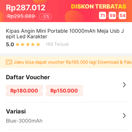
DISKON TERBATAS
Rp287.012
Rp295.889
71
:
59
:
53
-
3%
Kipas Angin Mini Portable 10000mAh Meja Usb J
epit Led Karakter
5.0
169
Terjual
asi Akulaku bisa dapat voucher Rp165.000 lagi Download & Paka
Daftar Voucher
Rp180.000
Rp150.000
Variasi
Blue-3000mAh