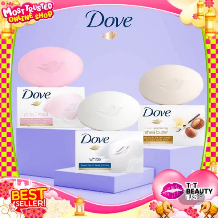
1
/
5