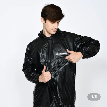
1
/
5