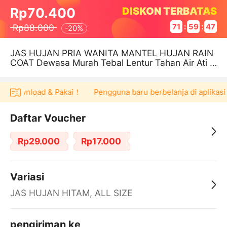
DISKON TERBATAS
Rp70.400
Rp88.000
71
:
59
:
47
-
20%
JAS HUJAN PRIA WANITA MANTEL HUJAN RAIN
COAT Dewasa Murah Tebal Lentur Tahan Air Ati R
embes
agi Download & Pakai！
Pengguna baru berbelanja di aplikasi
Daftar Voucher
Rp29.000
Rp17.000
Variasi
JAS HUJAN HITAM, ALL SIZE
pengiriman ke