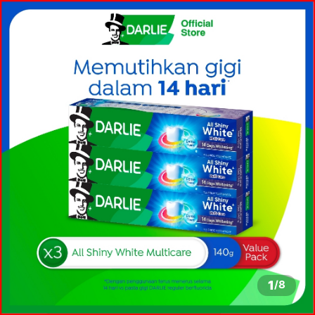
1
/
8