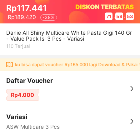
DISKON TERBATAS
Rp117.441
Rp189.420
71
:
59
:
53
-
38%
Darlie All Shiny Multicare White Pasta Gigi 140 Gr
- Value Pack Isi 3 Pcs - Variasi
110
Terjual
i Akulaku bisa dapat voucher Rp165.000 lagi Download & Pakai！
Daftar Voucher
Rp4.000
Variasi
ASW Multicare 3 Pcs