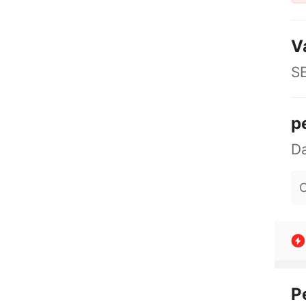
V
S
p
O
P