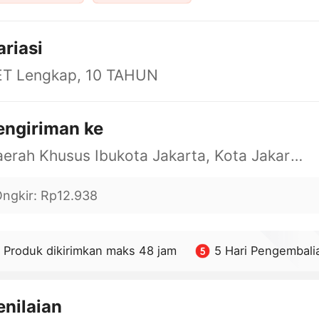
ariasi
ET Lengkap, 10 TAHUN
engiriman ke
Daerah Khusus Ibukota Jakarta, Kota Jakarta Barat, Cengkareng, yy
ngkir
:
Rp12.938
Produk dikirimkan maks 48 jam
5 Hari Pengembali
enilaian