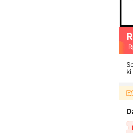
R
R
Se
ki
it
Pengguna baru berbelanja di aplikasi 
D