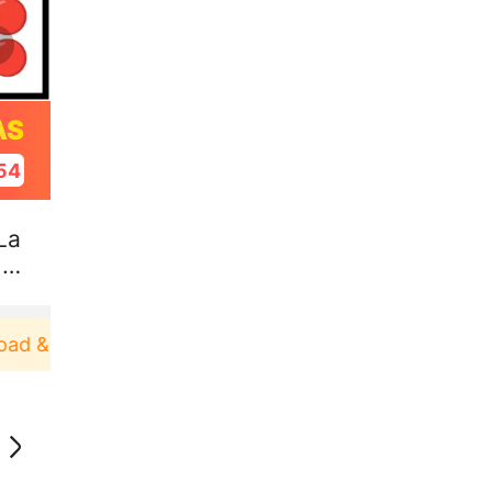
AS
53
La
 H
& Pakai！
Pengguna baru berbelanja di aplikasi Ak