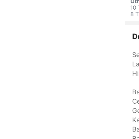
Oth
10
8 
D
Se
La
H
Ba
C
G
Ka
Ba
Ba