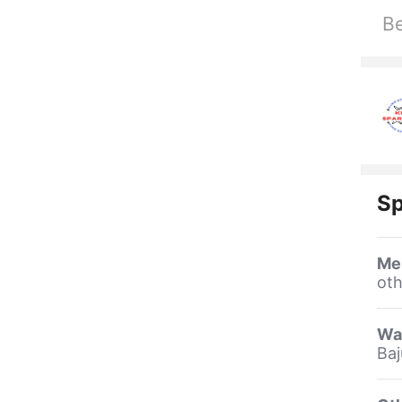
Be
Sp
Me
oth
Wa
Baj