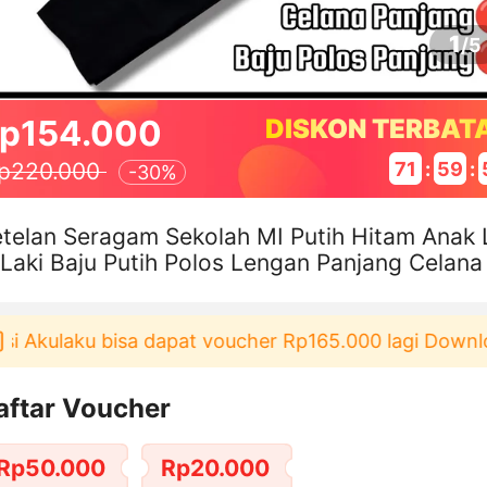
1
/
5
p154.000
DISKON TERBAT
71
:
59
:
p220.000
-
30%
telan Seragam Sekolah MI Putih Hitam Anak 
 Laki Baju Putih Polos Lengan Panjang Celana
am Panjang
Akulaku bisa dapat voucher Rp165.000 lagi Download 
aftar Voucher
Rp50.000
Rp20.000