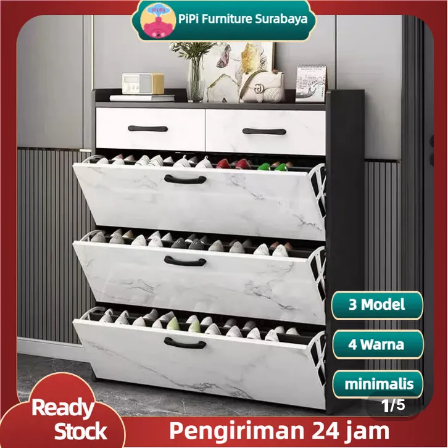
1
/
5