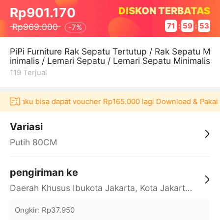
DISKON TERBATAS
Rp901.170
Rp969.000
71
:
59
:
52
-
7%
PiPi Furniture Rak Sepatu Tertutup / Rak Sepatu M
inimalis / Lemari Sepatu / Lemari Sepatu Minimalis
119
Terjual
kulaku bisa dapat voucher Rp165.000 lagi Download & Pakai！
Variasi
Putih 80CM
pengiriman ke
Daerah Khusus Ibukota Jakarta, Kota Jakarta Barat, Cengkareng, yy
Ongkir
:
Rp37.950