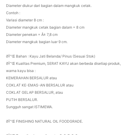
Diameter diukur dari bagian dalam mangkuk cetak.
Contoh :
Variasi diameter 8 cm :
Diameter mangkuk cetak bagian dalam = 8 cm
Diameter penekan = Â± 7,8 cm
Diameter mangkuk bagian luar 9 cm.
ðŸ“Œ Bahan : Kayu Jati Belanda/ Pinus (Sesuai Stok)
ðŸ“Œ Kualitas Premium, SERAT KAYU akan berbeda disetiap produk,
warna kayu bisa :
KEMERAHAN BERSALUR atau
COKLAT KE-EMAS-AN BERSALUR atau
COKLAT GELAP BERSALUR, atau
PUTIH BERSALUR.
Sungguh sangat ISTIMEWA.
ðŸ“Œ FINISHING NATURAL OIL FOODGRADE.