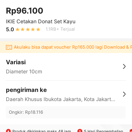
Rp96.100
IKIE Cetakan Donat Set Kayu
5.0
1.1RB+
Terjual
si Akulaku bisa dapat voucher Rp165.000 lagi Download & Paka
Variasi
Diameter 10cm
pengiriman ke
Daerah Khusus Ibukota Jakarta, Kota Jakarta Barat, Cengkareng, yy
Ongkir
:
Rp18.116
Produk dikirimkan maks 48 jam
5 Hari Pengembalian