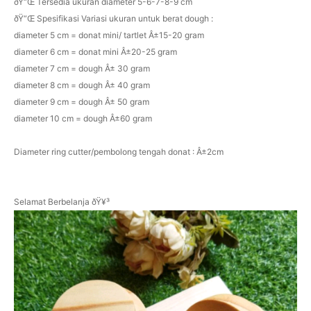
ðŸ“Œ Tersedia ukuran diameter 5-6-7-8-9 cm
ðŸ“Œ Spesifikasi Variasi ukuran untuk berat dough :
diameter 5 cm = donat mini/ tartlet Â±15-20 gram
diameter 6 cm = donat mini Â±20-25 gram
diameter 7 cm = dough Â± 30 gram
diameter 8 cm = dough Â± 40 gram
diameter 9 cm = dough Â± 50 gram
diameter 10 cm = dough Â±60 gram
Diameter ring cutter/pembolong tengah donat : Â±2cm
Selamat Berbelanja ðŸ¥³