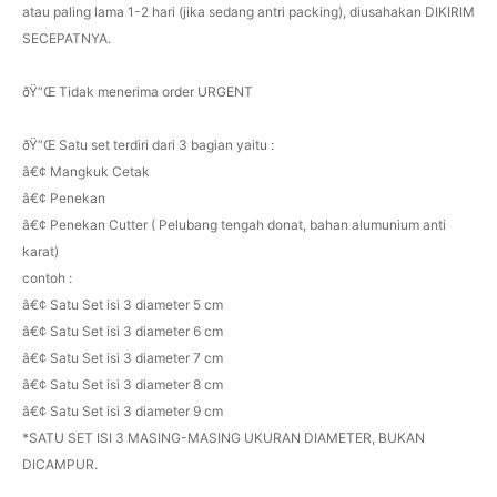
atau paling lama 1-2 hari (jika sedang antri packing), diusahakan DIKIRIM
SECEPATNYA.
ðŸ“Œ Tidak menerima order URGENT
ðŸ“Œ Satu set terdiri dari 3 bagian yaitu :
â€¢ Mangkuk Cetak
â€¢ Penekan
â€¢ Penekan Cutter ( Pelubang tengah donat, bahan alumunium anti
karat)
contoh :
â€¢ Satu Set isi 3 diameter 5 cm
â€¢ Satu Set isi 3 diameter 6 cm
â€¢ Satu Set isi 3 diameter 7 cm
â€¢ Satu Set isi 3 diameter 8 cm
â€¢ Satu Set isi 3 diameter 9 cm
*SATU SET ISI 3 MASING-MASING UKURAN DIAMETER, BUKAN
DICAMPUR.