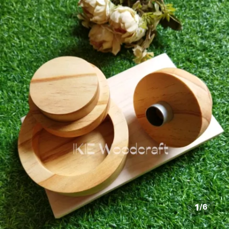
1
/
6