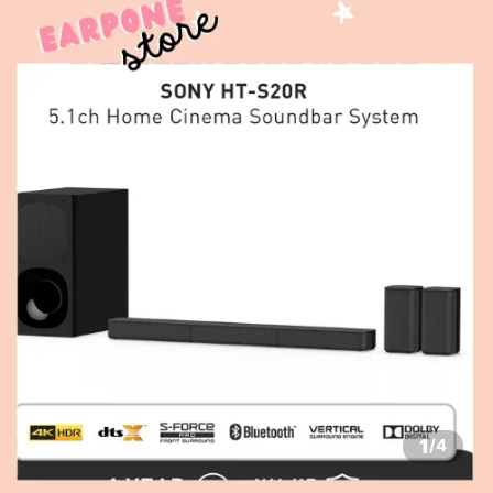
1
/
4