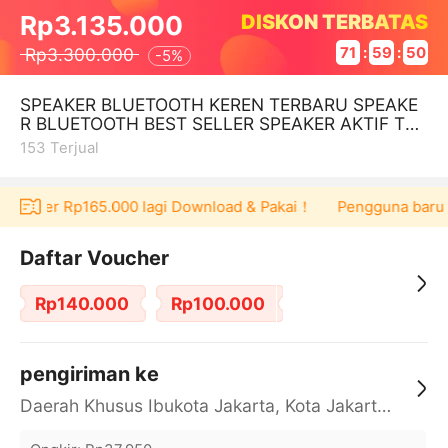
DISKON TERBATAS
Rp3.135.000
Rp3.300.000
71
:
59
:
50
-
5%
SPEAKER BLUETOOTH KEREN TERBARU SPEAKE
R BLUETOOTH BEST SELLER SPEAKER AKTIF TER
LARIS SONY HT-S20R BLACK
153
Terjual
 voucher Rp165.000 lagi Download & Pakai！
Pengguna baru ber
Daftar Voucher
Rp140.000
Rp100.000
pengiriman ke
Daerah Khusus Ibukota Jakarta, Kota Jakarta Barat, Cengkareng, yy